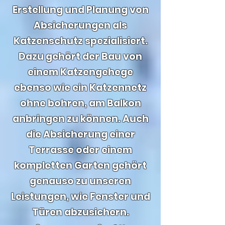
Erstellung und Planung von
Absicherungen als
Katzenschutz spezialisiert.
Dazu gehört der Bau von
einem Katzengehege
ebenso wie ein Katzennetz
ohne bohren, am Balkon
anbringen zu können. Auch
die Absicherung einer
Terrasse oder einem
kompletten Garten gehört
genauso zu unseren
Leistungen, wie Fenster und
Türen abzusichern.