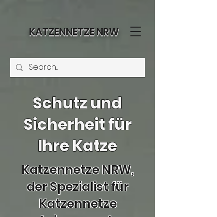
KATZENNETZE NRW
Schutz und
Sicherheit für
Ihre Katze
Katzennetze NRW,
der Spezialist für
Katzennetze