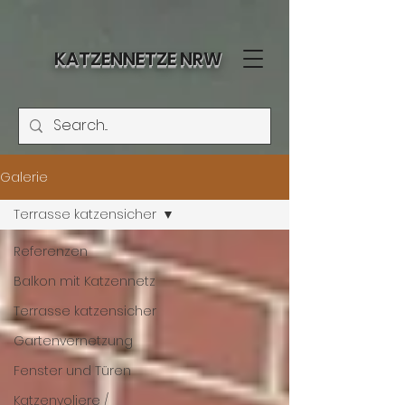
KATZENNETZE NRW
Galerie
Terrasse katzensicher
Referenzen
Balkon mit Katzennetz
Terrasse katzensicher
Gartenvernetzung
Fenster und Türen
Katzenvoliere /